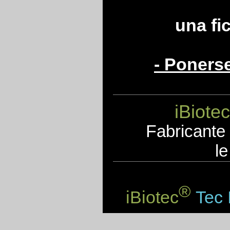
una fi
- Poners
iBiotec
F
abricante
le
®
iBiotec
Tec 