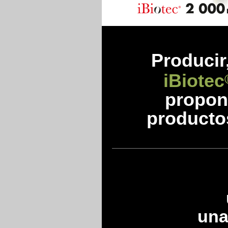
Prod
ucir
iBiotec
propon
producto
una