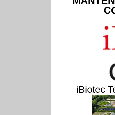
MANTEN
C
iBiotec T