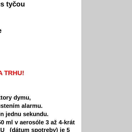
s tyčou
e
 TRHU!
ktory dymu,
ustením alarmu.
n jednu sekundu.
0 ml v aerosóle 3 až 4-krát
 DLU
(dátum spotreby) je 5