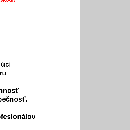
júci
ru
innosť
pečnosť.
ofesionálov