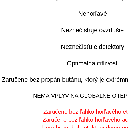
Nehorľavé
Neznečisťuje ovzdušie
Neznečisťuje detektory
Optimálna citlivosť
Zaručene bez propán butánu, ktorý je extrém
NEMÁ VPLYV NA GLOBÁLNE OTEP
Zaručene bez ľahko horľavého et
Zaručene bez ľahko horľavého a
ktorý by mohol detektory dymu po