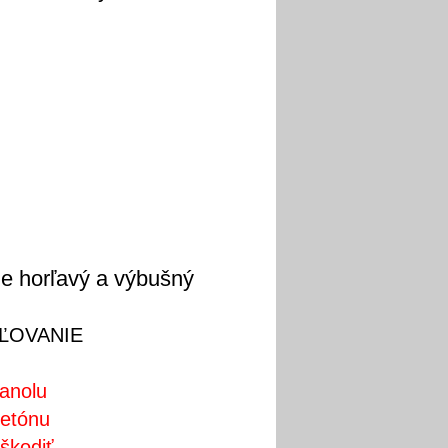
ne horľavý a výbušný
ĽOVANIE
anolu
cetónu
škodiť