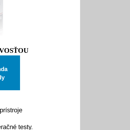
IVOSŤOU
nda
dy
prístroje
račné testy.