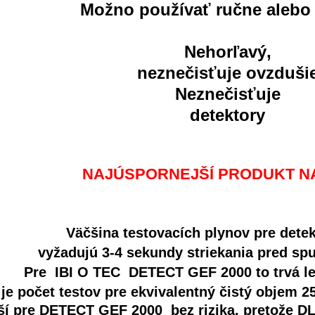
Možno používať ručne alebo 
Nehorľavý,
neznečisťuje ovzduši
Neznečisťuje
detektory
NAJÚSPORNEJŠÍ PRODUKT NA
Väčšina testovacích plynov pre dete
vyžadujú 3-4 sekundy striekania pred sp
Pre IBI O TEC DETECT GEF 2000 to trvá le
 je počet testov pre ekvivalentný čistý objem 25
ší pre DETECT GEF 2000
bez rizika, pretože