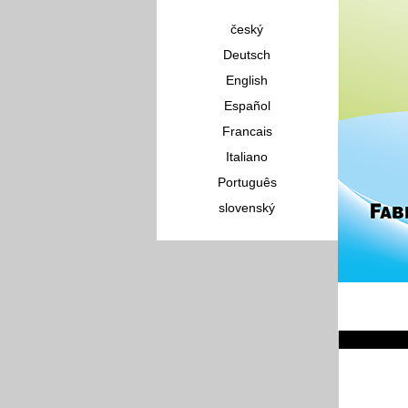
český
Deutsch
English
Español
Francais
Italiano
Português
slovenský