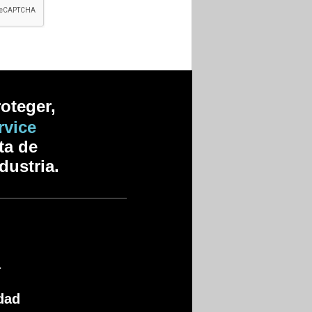
roteger,
rvice
ta de
ndustria.
a
dad