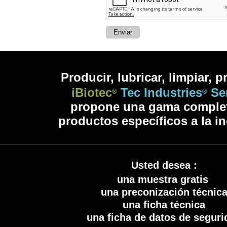
Prod
ucir, lubricar, limpiar, p
iBiotec
Tec Industries
Se
®
®
propone una gama comple
productos especí
ficos a la i
Usted desea :
una muestra gratis
una preconización técnic
una ficha técnica
una ficha de datos de seguri