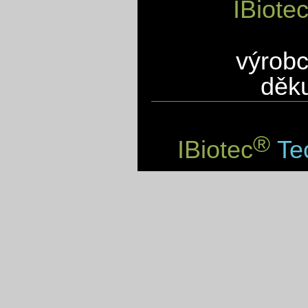
IBiote
výrobc
děku
®
IBiotec
Tec