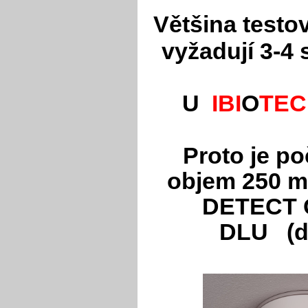
Většina testo
vyžadují 3-4
U
IBI
O
TEC
Proto je po
objem 250 ml
DETECT 
DLU
(d