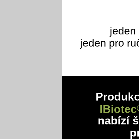
jeden 
jeden pro ru
Produkov
IBiotec
nabízí 
p