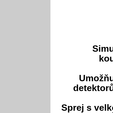
Simu
kou
Umožňuj
detektor
Sprej s vel