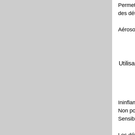
Permet 
des dét
Aéroso
Utili
Ininfl
Non po
Sensibi