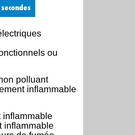
lectriques
onctionnels ou
non polluant
mement inflammable
t inflammable
t inflammable