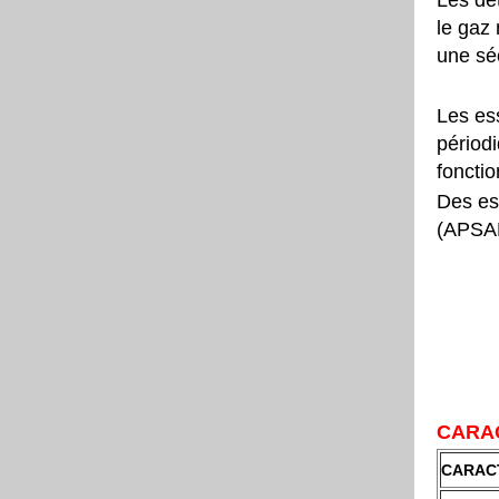
Les dé
le gaz 
une sé
Les ess
périodi
foncti
Des ess
(APSAD
CARAC
CARAC