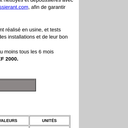
t nettoyés et dépoussiérés avec
ssierant.com
, afin de garantir
 réalisé en usine, et tests
es installations et de leur bon
au moins tous les 6 mois
EF
2000.
VALEURS
UNITÉS