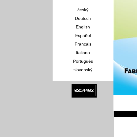
český
Deutsch
English
Español
Francais
Italiano
Português
slovenský
6354403