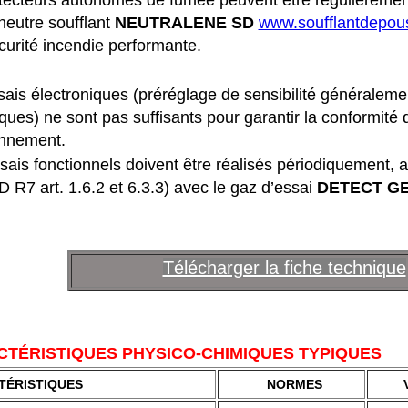
tecteurs autonomes de fumée peuvent être régulièremen
neutre soufflant
NEUTRALENE SD
www.soufflantdepou
curité incendie performante.
ais électroniques (préréglage de sensibilité généralement
ques) ne sont pas suffisants pour garantir la conformité d
onnement.
ais fonctionnels doivent être réalisés périodiquement, 
 R7 art. 1.6.2 et 6.3.3) avec le gaz d’essai
DETECT G
Télécharger la fiche technique
TÉRISTIQUES PHYSICO-CHIMIQUES TYPIQUES
TÉRISTIQUES
NORMES