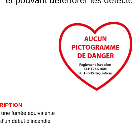
et pouvant détériorer les détec
RIPTION
e une fumée équivalente
 d’un début d’incendie