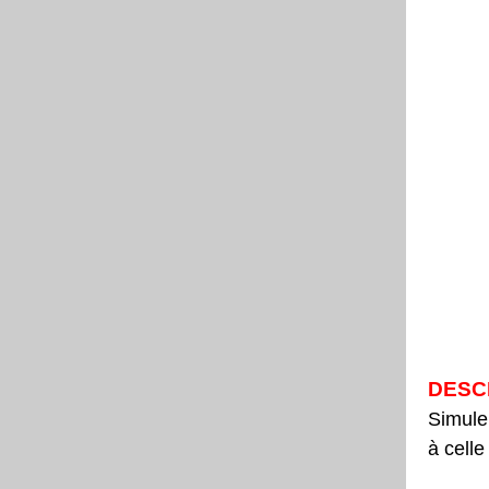
DESC
Simul
à celle