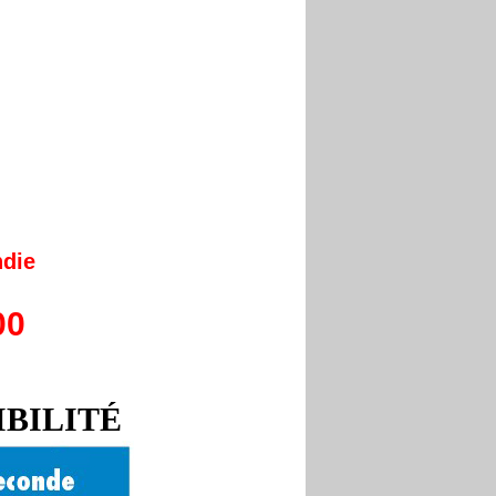
ndie
00
BILITÉ